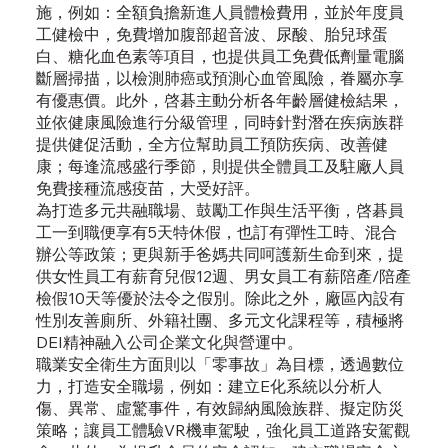
施，例如：全額負擔新進人員體檢費用，並於年度員
工健檢中，免費增加腹部超音波、尿酸、胎兒球蛋
白、糖化血色素等項目，也提供員工免費低劑量電腦
斷層掃描，以檢測肺癌或預測心血管風險，眷屬亦享
有優惠價。此外，啓碁主動分析各年齡層健檢結果，
並依健康風險進行分級管理，同時針對潛在疾病族群
提供健促活動，全方位幫助員工預防疾病、改善健
康；每逢流感盛行季節，則提供全體員工及駐廠人員
免費接種流感疫苗，大受好評。
為打造多元共融職場、鼓勵工作與生活平衡，啓碁員
工一到職便享有5天特休假，也訂有彈性工時、混合
辦公等政策；更與新手爸媽共同呵護新生命到來，提
供女性員工有薪育兒假12週、男女員工有薪陪產/陪產
檢假10天等優於法令之假別。除此之外，廠區內設有
性別友善廁所、外籍社團、多元文化課程等，積極將
DEI精神融入公司企業文化與營運中。
職業安全衛生方面則以「零事故」為目標，透過數位
力，打造安全職場，例如：建立E化系統以分析人
傷、異常、虛驚事件，有效歸納風險族群、擬定防災
策略；讓員工體驗VR機車駕駛，強化員工道路安駕觀