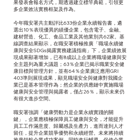
果發表會報名方式，期透過建立標竿典範，引領更
多企業效法實務框架及作為。
今年職安署共主動評比633份企業永續報告書，遴
選出10％表現優異的績優企業，包含電子、金融、
建材營造、化工、食品工業及其他業別共62家。基
線調查結果顯示，在職安署積極推廣「職場永續健
康與安全SDGs揭露實務建議指南」下，企業績效展
現成果顯著增加，已有8成以上企業將職場健康與安
全主題列為重大議題；63％企業已揭示職業安全健
康目標與管理方針，並有64％企業廣泛應用GRI
403準則展現成果，顯見職場安全與健康對我國企
業已是基本管理作為；然企業的供應鏈中實施職場
健康與安全管理與揭露者，僅占26％，顯示未來仍
有很大進步空間。
職安署強調「健康勞動力是企業永續實踐的關
鍵」，企業應積極保障員工健康與安全，才能提升
員工工作滿意度、歸屬感及生產力，進而達到人才
留任，提升企業競爭優勢和永續經營。未來將持續
推廣領航企業成功案例，同時進行輔導，促使企業