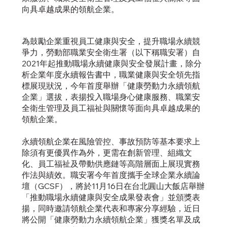
向具卓越成果的領航企業。
為鼓勵企業重視員工健康與安全，提升職場永續競
爭力，勞動部職業安全衛生署（以下稱職安署）自
2021年起推動職場永續健康與安全發展計畫，除分
析企業年度永續報告書中，職業健康與安全領先指
標展現狀況，今年首度舉辦「健康勞動力永續領航
企業」選拔，表揚投入職場身心健康服務、職業安
全衛生管理及員工福祉與關懷等面向具卓越成果的
領航企業。
永續領航企業在風險管控、事故預防等基本要求上
除須有更優異作為外，更需在創新管理、組織文
化、員工福祉及帶動供應鏈等高階層面上展現實務
作法與績效。職安署今年首度攜手全球企業永續論
壇（GCSF），將於11月16日在台北圓山大飯店舉辦
「推動職場永續健康與安全成果發表會」並頒獎表
揚，同時邀請領航企業代表和專家分享經驗，近日
將公開「健康勞動力永續領航企業」獲獎名單及成