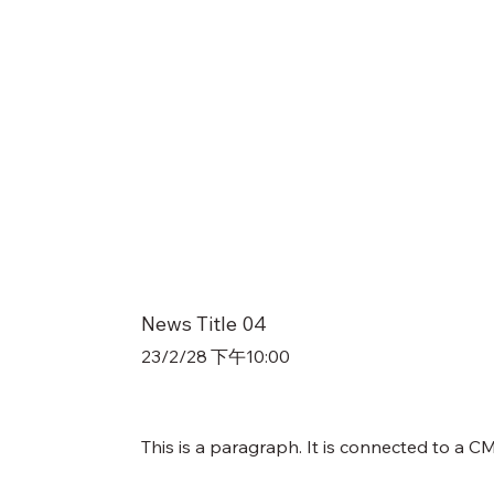
News Title 04
23/2/28 下午10:00
This is a paragraph. It is connected to a C