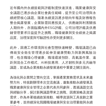
近年國內外永續規範與評鑑制度快速演進，職業健康與安
全議題已逐步由企業社會責任範疇，提升至公司治理與永
續經營核心議題。隨著永續資訊逐步朝向年報及財務報告
整合揭露發展，企業除需回應投資人、供應鏈與利害關係
人期待外，亦面臨國內外ESG評鑑、公司治理評鑑及供應
鏈管理要求日益提升之挑戰，職場健康與安全績效之揭露
品質、治理深度與可驗證性亦受到更多關注。
此外，因應工作環境與社會型態快速轉變，職場議題已由
傳統安全衛生管理逐步延伸至健康勞動力與新興風險治
理，包含職場心理健康、職場霸凌預防、高氣溫作業、遠
距與混合工作模式、AI科技應用、人才韌性與多元共融等
議題，皆成為企業推動永續發展過程中重要之關注面向。
為強化與企業間之雙向交流，掌握產業實務需求及未來趨
勢方向，特規劃辦理本次交流會議，邀集推動永續發展及
職業健康與安全管理之企業代表共同參與，透過議題交流
與經驗分享，探討新興議題帶來之挑戰、因應策略及資源
需求，作為本署後續政策推動、輔導資源與工具規劃之重
要參考，並持續深化我國職場健康與安全治理量能與永續