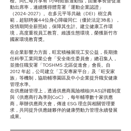
檢。同仁每月享有 1小時給薪運動假，由董事長督促運
動出席率，連續獲得體育署「運動企業認證」
（2024-2027）。在多元平等共融（DEI）樹立典
範，超額聘僱44位身心障礙同仁（優於法定38名），
疫情期間全薪照給，保障其生計。建立健康工作環
境，高度重視員工教育、維護生態環境，榮獲新竹市
國家環境教育獎。
在企業影響力方面，旺宏積極展現工安公益，長期擔
任科學工業同業公會「安全衛生委員會」總召集人，
並擔任職安署「TOSHMS 北區促進會」會長。自
2012 年起，公司建立「工安專家平台」及「旺安家
族」等機制，協助輔導園區及中小企業提升職安健康
管理水準。
在供應鏈管理上，透過供應商風險稽核(RAS)評鑑制度
與《供應商行為準則CoC》，每年輔導數十家供應
商，舉辦供應商大會，傳達 ESG 理念與相關管理要
求，共同提升供應鏈夥伴的健康勞動力管理永續發展
成果。