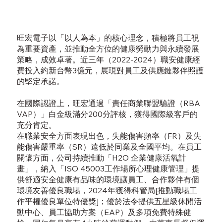
旺宏電子以「以人為本」的核心理念，積極將員工視
為重要資產，並推動全方位的健康勞動力與永續發展
策略，成效卓著。近三年（2022-2024）職安健康經
費投入約新台幣3億元，展現對員工及供應鏈夥伴照護
的堅定承諾。
在國際認證上，旺宏通過「責任商業聯盟驗證（RBA
VAP）」白金級滿分200分評核，獲得國際級客戶的
充分肯定。
在職業安全方面表現出色，失能傷害頻率（FR）及失
能傷害嚴重率（SR）遠低於同業及全國平均。在員工
關懷方面，公司持續推動「H2O 企業健康活氧計
畫」，納入「ISO 45003工作場所心理健康管理」提
供舒適安全健康有品味的環境讓員工、合作夥伴有個
環境友善優良職場，2024年獲得科管局[推動職場工
作平權優良單位特優獎]；優於法令提供五星級休閒活
動中心、員工協助方案（EAP）及多項免費特殊健