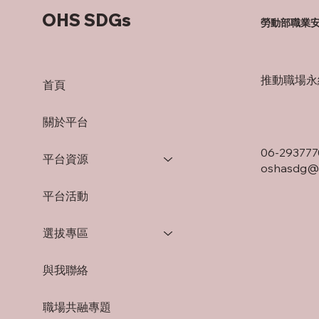
OHS SDGs
勞動部職業
推動職場永
首頁
關於平台
06-293777
平台資源
oshasdg@s
平台活動
選拔專區
與我聯絡
職場共融專題