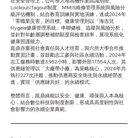
在安全管理上，公司導入堆高機作業區識別燈、
Lockout/Tagout制度、MMIS維修管理系統與風險分
級評估機制，結合教育訓練與實地演練，達成2024年
「零職業災害」的目標。健康管理則以「海吉兒
Hygeia健康管理系統」串聯健檢、追蹤與風險分析，
並針對年齡層調整補助額度與檢查頻率，展現系統化
健康照護能力。
崑鼎亦重視社會責任與人才培育，與六所大學合作推
動實習計畫，並鼓勵志工參與社區永續活動，2024年
志工服務時數達3,952小時，影響外部17,554人次。其
供應鏈管理以「大廠帶小廠」為策略核心，2024年共
執行227次評鑑，推動供應商安全衛生與永續經營改
進，實現「供應鏈共好」的永續模式。
整體而言，崑鼎綠能以安全、健康、環保與人本為核
心，結合數位科技與制度創新，形成具高度韌性與社
會影響力的永續企業典範。